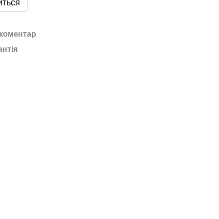
иться
 коментар
антія