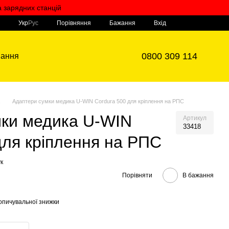
а зарядних станцій
Мій кошик
Порівняння
Укр
Рус
Бажання
Вхід
0800 309 114
вання
Адаптери сумки медика U-WIN Cordura 500 для кріплення на РПС
мки медика U-WIN
Артикул
33418
для кріплення на РПС
к
Порівняти
В бажання
опичувальної знижки