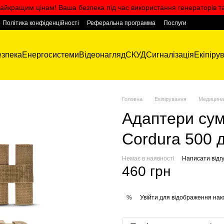
айкращим цінам! Ваша безпека під час використання генераторів т
Політика конфіденційності
Реферальна программа
Послуги
зпека
Енергосистеми
Відеонагляд
СКУД
Сигналізація
Екіпіру
Головна
Екіпірування
Медицина
Адаптери су
Cordura 500 
Немає в наявності
Написати відгу
460 грн
Увійти
для відображення нак
%