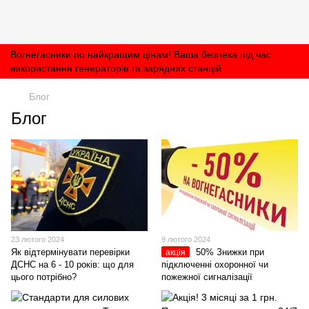
Вогнегасники по найкращим цінам! Ваша безпека під час
використання генераторів та зарядних станцій
Блог
Блог
23 лютого 2024
9 лютого 2024
Як відтермінувати перевірки
50% Знижки при
акція
ДСНС на 6 - 10 років: що для
підключенні охоронної чи
цього потрібно?
пожежної сигналізації