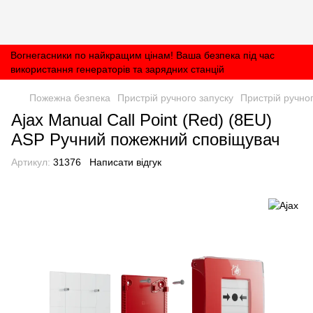
Вогнегасники по найкращим цінам! Ваша безпека під час
використання генераторів та зарядних станцій
Пожежна безпека
Пристрій ручного запуску
Пристрій ручног
Ajax Manual Call Point (Red) (8EU)
ASP Ручний пожежний сповіщувач
Артикул:
31376
Написати відгук