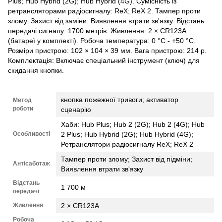
Plus; Hub Hybrid (2G); Hub Hybrid (4G). Сумісність із
ретрансляторами радіосигналу: ReX; ReX 2. Тампер проти
злому. Захист від заміни. Виявлення втрати зв'язку. Відстань
передачі сигналу: 1700 метрів. Живлення: 2 × CR123A
(батареї у комплекті). Робоча температура: 0 °C - +50 °C.
Розміри пристрою: 102 × 104 × 39 мм. Вага пристрою: 214 р.
Комплектація: Включає спеціальний інструмент (ключ) для
скидання кнопки.
кнопка пожежної тривоги; активатор
Метод
роботи
сценарію
Хаби: Hub Plus; Hub 2 (2G); Hub 2 (4G); Hub
Особливості
2 Plus; Hub Hybrid (2G); Hub Hybrid (4G);
Ретранслятори радіосигналу ReX; ReX 2
Тампер проти злому; Захист від підміни;
Антісаботаж
Виявлення втрати зв'язку
Відстань
1 700 м
передачі
Живлення
2 × CR123A
Робоча