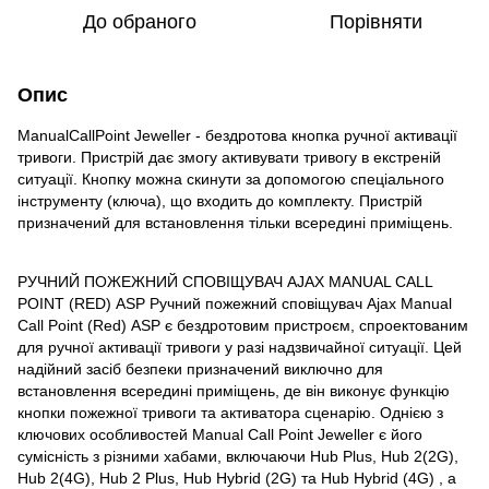
До обраного
Порівняти
Опис
ManualCallPoint Jeweller - бездротова кнопка ручної активації
тривоги. Пристрій дає змогу активувати тривогу в екстреній
ситуації. Кнопку можна скинути за допомогою спеціального
інструменту (ключа), що входить до комплекту. Пристрій
призначений для встановлення тільки всередині приміщень.
РУЧНИЙ ПОЖЕЖНИЙ СПОВІЩУВАЧ AJAX MANUAL CALL
POINT (RED) ASP Ручний пожежний сповіщувач Ajax Manual
Call Point (Red) ASP є бездротовим пристроєм, спроектованим
для ручної активації тривоги у разі надзвичайної ситуації. Цей
надійний засіб безпеки призначений виключно для
встановлення всередині приміщень, де він виконує функцію
кнопки пожежної тривоги та активатора сценарію. Однією з
ключових особливостей Manual Call Point Jeweller є його
сумісність з різними хабами, включаючи Hub Plus, Hub 2(2G),
Hub 2(4G), Hub 2 Plus, Hub Hybrid (2G) та Hub Hybrid (4G) , а