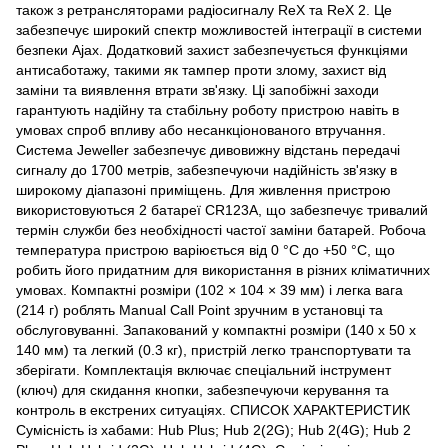
також з ретрансляторами радіосигналу ReX та ReX 2. Це
забезпечує широкий спектр можливостей інтеграції в системи
безпеки Ajax. Додатковий захист забезпечується функціями
антисаботажу, такими як тампер проти злому, захист від
заміни та виявлення втрати зв'язку. Ці запобіжні заходи
гарантують надійну та стабільну роботу пристрою навіть в
умовах спроб впливу або несанкціонованого втручання.
Система Jeweller забезпечує дивовижну відстань передачі
сигналу до 1700 метрів, забезпечуючи надійність зв'язку в
широкому діапазоні приміщень. Для живлення пристрою
використовуються 2 батареї CR123A, що забезпечує тривалий
термін служби без необхідності частої заміни батарей. Робоча
температура пристрою варіюється від 0 °C до +50 °C, що
робить його придатним для використання в різних кліматичних
умовах. Компактні розміри (102 × 104 × 39 мм) і легка вага
(214 г) роблять Manual Call Point зручним в установці та
обслуговуванні. Запакований у компактні розміри (140 x 50 x
140 мм) та легкий (0.3 кг), пристрій легко транспортувати та
зберігати. Комплектація включає спеціальний інструмент
(ключ) для скидання кнопки, забезпечуючи керування та
контроль в екстрених ситуаціях. СПИСОК ХАРАКТЕРИСТИК
Сумісність із хабами: Hub Plus; Hub 2(2G); Hub 2(4G); Hub 2