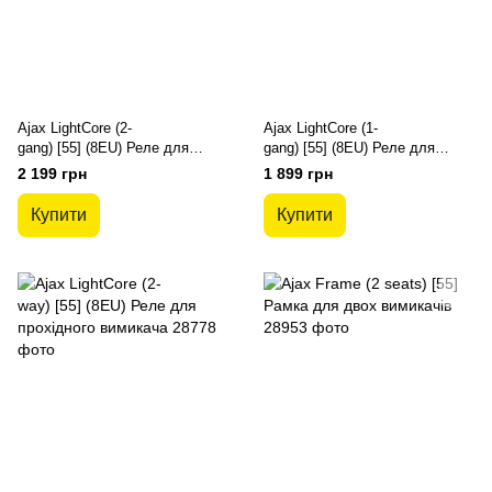
Ajax LightCore (2-
Ajax LightCore (1-
gang) [55] (8EU) Реле для
gang) [55] (8EU) Реле для
двоклавішного вимикача
одноклавішного вимикача
2 199 грн
1 899 грн
Купити
Купити