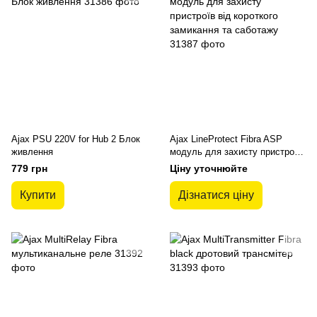
Ajax PSU 220V for Hub 2 Блок
Ajax LineProtect Fibra ASP
живлення
модуль для захисту пристроїв
від короткого замикання та
779 грн
Ціну уточнюйте
саботажу
Купити
Дізнатися ціну