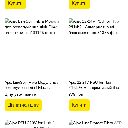
Купити
Купити
Ajax LineSplit Fibra Модуль для
Ajax 12-24V PSU for Hub
розгалуження лінії Fibra на
2/Hub2+ Альтернативний блок
чотири лінії
живлення
Ціну уточнюйте
779 грн
Дізнатися ціну
Купити