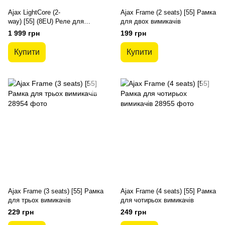
Ajax LightCore (2-
Ajax Frame (2 seats) [55] Рамка
way) [55] (8EU) Реле для
для двох вимикачів
прохідного вимикача
1 999 грн
199 грн
Купити
Купити
Ajax Frame (3 seats) [55] Рамка
Ajax Frame (4 seats) [55] Рамка
для трьох вимикачів
для чотирьох вимикачів
229 грн
249 грн