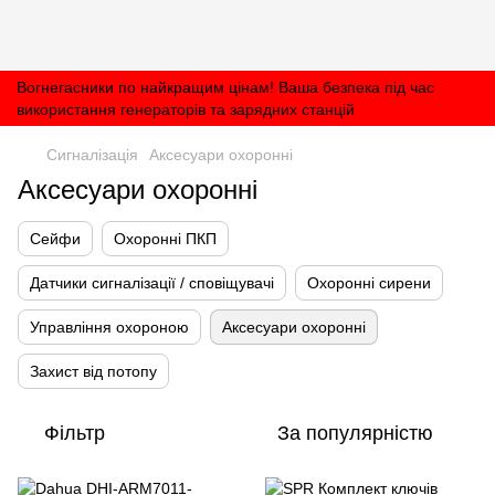
Вогнегасники по найкращим цінам! Ваша безпека під час
використання генераторів та зарядних станцій
Сигналізація
Аксесуари охоронні
Аксесуари охоронні
Сейфи
Охоронні ПКП
Датчики сигналізації / сповіщувачі
Охоронні сирени
Управління охороною
Аксесуари охоронні
Захист від потопу
Фільтр
За популярністю