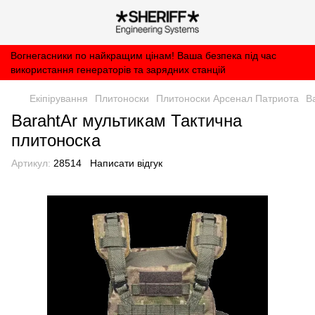
Вогнегасники по найкращим цінам! Ваша безпека під час
використання генераторів та зарядних станцій
Екіпірування
Плитоноски
Плитоноски Арсенал Патриота
B
BarahtAr мультикам Тактична
плитоноска
Артикул:
28514
Написати відгук