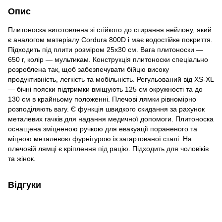
Опис
Плитоноска виготовлена зі стійкого до стирання нейлону, який
є аналогом матеріалу Cordura 800D і має водостійке покриття.
Підходить під плити розміром 25х30 см. Вага плитоноски —
650 г, колір — мультикам. Конструкція плитоноски спеціально
розроблена так, щоб забезпечувати бійцю високу
продуктивність, легкість та мобільність. Регульований від XS-XL
— бічні пояски підтримки вміщують 125 см окружності та до
130 см в крайньому положенні. Плечові лямки рівномірно
розподіляють вагу. Є функція швидкого скидання за рахунок
металевих гачків для надання медичної допомоги. Плитоноска
оснащена зміцненою ручкою для евакуації пораненого та
міцною металевою фурнітурою із загартованої сталі. На
плечовій лямці є кріплення під рацію. Підходить для чоловіків
та жінок.
Відгуки