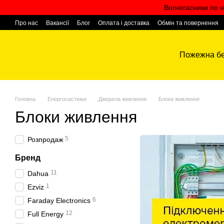
Перейти к основному контенту
Вогнегасники по н
Про нас
Вакансії
Блог
Оплата і доставка
Обмін та повернення
Контактна інформація
Пожежна бе
Головна
Енергосистеми
Джерела живлення
Блоки живлення
Блоки живлення
5
Розпродаж
Бренд
11
Dahua
1
Ezviz
6
Faraday Electronics
12
Full Energy