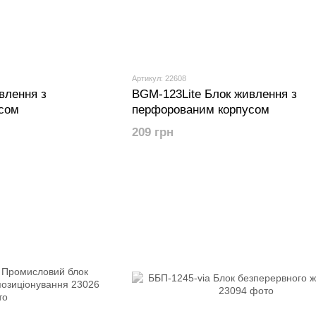
Артикул: 22608
влення з
BGM-123Lite Блок живлення з
сом
перфорованим корпусом
209 грн