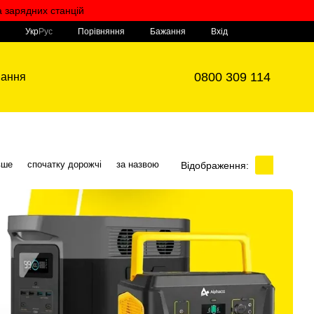
а зарядних станцій
Мій кошик
Порівняння
Укр
Рус
Бажання
Вхід
0800 309 114
вання
вше
спочатку дорожчі
за назвою
Відображення: