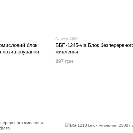
Артикул: 23094
омисловий блок
ББП-1245-via Блок безперервног
 позиціонування
живлення
897 грн