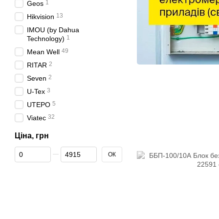
1
Geos
13
Hikvision
IMOU (by Dahua
1
Technology)
49
Mean Well
2
RITAR
2
Seven
3
U-Tex
5
UTEPO
32
Viatec
Ціна, грн
От Ціна, грн
До Ціна, грн
ОК