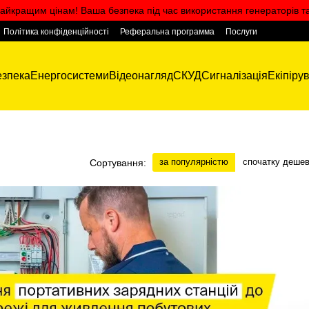
айкращим цінам! Ваша безпека під час використання генераторів т
Політика конфіденційності
Реферальна программа
Послуги
зпека
Енергосистеми
Відеонагляд
СКУД
Сигналізація
Екіпіру
за популярністю
спочатку деше
Сортування: