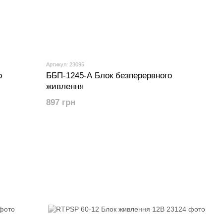
Артикул: 23095
о
ББП-1245-A Блок безперервного
живлення
897 грн