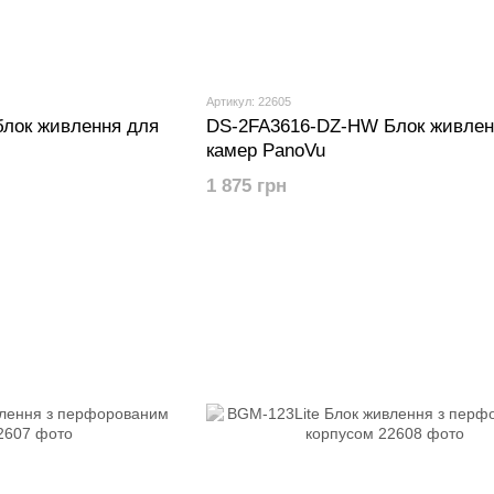
Артикул: 22605
блок живлення для
DS-2FA3616-DZ-HW Блок живлен
камер PanoVu
1 875 грн