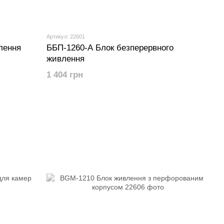
Артикул: 22601
лення
ББП-1260-A Блок безперервного
живлення
1 404 грн