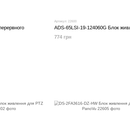
Артикул: 22600
перервного
ADS-65LSI-19-124060G Блок жив
774 грн