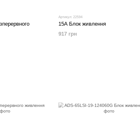
Артикул: 22594
зперервного
15A Блок живлення
917 грн