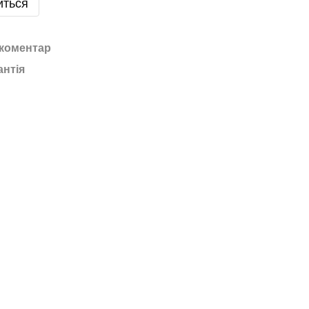
иться
 коментар
антія