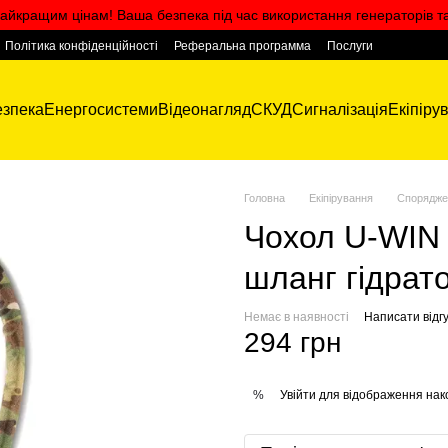
айкращим цінам! Ваша безпека під час використання генераторів т
Політика конфіденційності
Реферальна программа
Послуги
зпека
Енергосистеми
Відеонагляд
СКУД
Сигналізація
Екіпіру
Головна
Екіпірування
Спорядже
Чохол U-WIN 
шланг гідрат
Немає в наявності
Написати відгу
294 грн
Увійти
для відображення нак
%