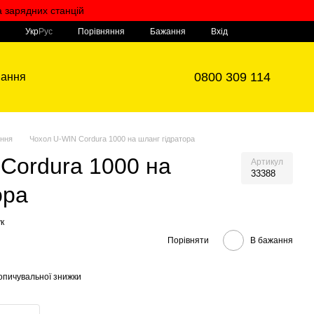
а зарядних станцій
Мій кошик
Порівняння
Укр
Рус
Бажання
Вхід
0800 309 114
вання
ння
Чохол U-WIN Cordura 1000 на шланг гідратора
Cordura 1000 на
Артикул
33388
ора
к
Порівняти
В бажання
опичувальної знижки