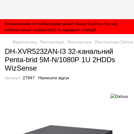
Вогнегасники по найкращим цінам! Ваша безпека під час
використання генераторів та зарядних станцій
Відеонагляд
Реєстратори
Реєстратори
Реєстратори Dahua
DH-XVR5232AN-I3 32-канальний
Penta-brid 5M-N/1080P 1U 2HDDs
WizSense
Артикул:
27947
Написати відгук