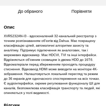
До обраного
Порівняти
Опис
XVR5232AN-I3 - вдосконалений 32-канальний реєстратор з
точним розпізнаванням об'єктів від Dahua. Має покращену
класифікацію цілей, автоматичні алгоритми захисту та
аналітику. Підтримує підключення як аналогових, так і
мережевих відеокамер. Має HDCVI, TVI та інші інтерфейси.
Відрізняється об'ємним сховищем із двома HDD до 16Тб.
Відеоматеріали перед збереженням проходять процедуру
стиснення. Відеовихід HDMI може виводити на монітори 4K-
зображення. Налаштовується локальний перегляд та режим
до 36 екранів для одночасного спостереження на всіх точках.
Є аудіоінтерфейси, окреме регулювання функціоналу ШІ для
каналів, безпомилкова класифікація транспорту та людей, які
опиняються у полі видимості.
Відгуки