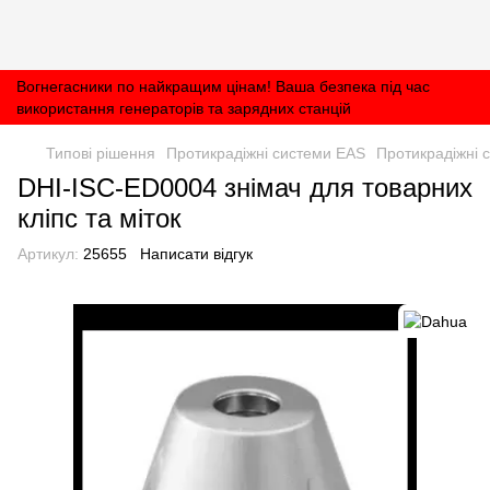
Вогнегасники по найкращим цінам! Ваша безпека під час
використання генераторів та зарядних станцій
Типові рішення
Протикрадіжні системи EAS
Протикрадіжні 
DHI-ISC-ED0004 знімач для товарних
кліпс та міток
Артикул:
25655
Написати відгук