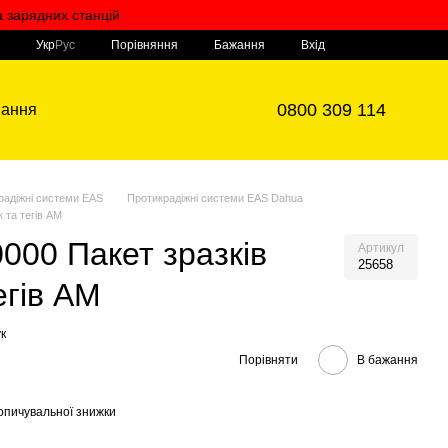
а зарядних станцій
Мій кошик
Порівняння
Укр
Рус
Бажання
Вхід
0800 309 114
вання
радіжні системи EAS
Протикрадіжні системи EAS Dahua
 та тегів AM
000 Пакет зразків
Артикул
25658
егів AM
к
Порівняти
В бажання
опичувальної знижки