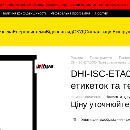
айкращим цінам! Ваша безпека під час використання генераторів т
Політика конфіденційності
Реферальна программа
Послуги
зпека
Енергосистеми
Відеонагляд
СКУД
Сигналізація
Екіпіру
Головна
Типові рішення
Протик
DHI-ISC-ETA0000 Пакет зразків етикеток
DHI-ISC-ETA0
етикеток та т
Немає в наявності
Написати відгу
Ціну уточнюйте
Увійти
для відображення нак
%