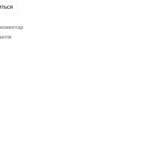
иться
 коментар
антія