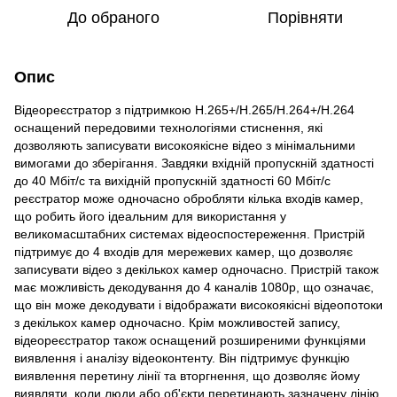
До обраного
Порівняти
Опис
Відеореєстратор з підтримкою H.265+/H.265/H.264+/H.264
оснащений передовими технологіями стиснення, які
дозволяють записувати високоякісне відео з мінімальними
вимогами до зберігання. Завдяки вхідній пропускній здатності
до 40 Мбіт/с та вихідній пропускній здатності 60 Мбіт/с
реєстратор може одночасно обробляти кілька входів камер,
що робить його ідеальним для використання у
великомасштабних системах відеоспостереження. Пристрій
підтримує до 4 входів для мережевих камер, що дозволяє
записувати відео з декількох камер одночасно. Пристрій також
має можливість декодування до 4 каналів 1080p, що означає,
що він може декодувати і відображати високоякісні відеопотоки
з декількох камер одночасно. Крім можливостей запису,
відеореєстратор також оснащений розширеними функціями
виявлення і аналізу відеоконтенту. Він підтримує функцію
виявлення перетину лінії та вторгнення, що дозволяє йому
виявляти, коли люди або об'єкти перетинають зазначену лінію