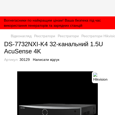
Вогнегасники по найкращим цінам! Ваша безпека під час
використання генераторів та зарядних станцій
Відеонагляд
Реєстратори
Реєстратори
Реєстратори Hikvisi
DS-7732NXI-K4 32-канальний 1.5U
AcuSense 4K
Артикул:
30129
Написати відгук