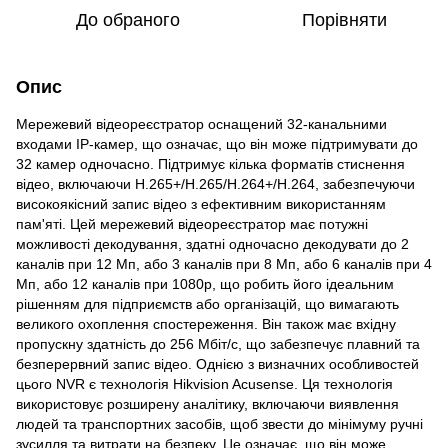
До обраного
Порівняти
Опис
Мережевий відеореєстратор оснащений 32-канальними
входами IP-камер, що означає, що він може підтримувати до
32 камер одночасно. Підтримує кілька форматів стиснення
відео, включаючи H.265+/H.265/H.264+/H.264, забезпечуючи
високоякісний запис відео з ефективним використанням
пам'яті. Цей мережевий відеореєстратор має потужні
можливості декодування, здатні одночасно декодувати до 2
каналів при 12 Мп, або 3 каналів при 8 Мп, або 6 каналів при 4
Мп, або 12 каналів при 1080p, що робить його ідеальним
рішенням для підприємств або організацій, що вимагають
великого охоплення спостереження. Він також має вхідну
пропускну здатність до 256 Мбіт/с, що забезпечує плавний та
безперервний запис відео. Однією з визначних особливостей
цього NVR є технологія Hikvision Acusense. Ця технологія
використовує розширену аналітику, включаючи виявлення
людей та транспортних засобів, щоб звести до мінімуму ручні
зусилля та витрати на безпеку. Це означає, що він може