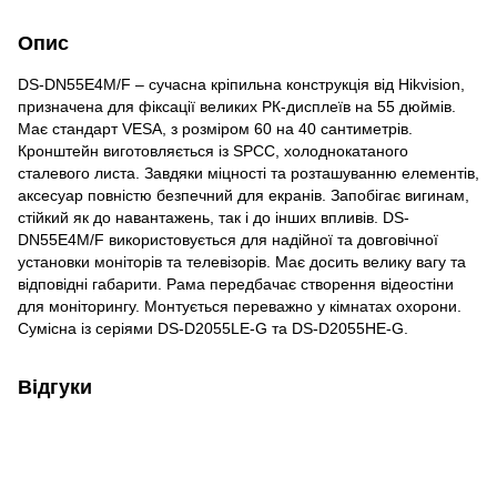
Опис
DS-DN55E4M/F – сучасна кріпильна конструкція від Hikvision,
призначена для фіксації великих РК-дисплеїв на 55 дюймів.
Має стандарт VESA, з розміром 60 на 40 сантиметрів.
Кронштейн виготовляється із SPCC, холоднокатаного
сталевого листа. Завдяки міцності та розташуванню елементів,
аксесуар повністю безпечний для екранів. Запобігає вигинам,
стійкий як до навантажень, так і до інших впливів. DS-
DN55E4M/F використовується для надійної та довговічної
установки моніторів та телевізорів. Має досить велику вагу та
відповідні габарити. Рама передбачає створення відеостіни
для моніторингу. Монтується переважно у кімнатах охорони.
Сумісна із серіями DS-D2055LE-G та DS-D2055HE-G.
Відгуки