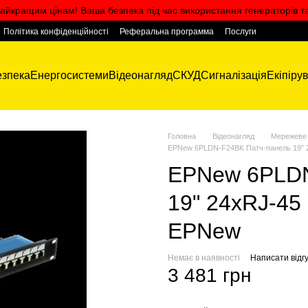
айкращим цінам! Ваша безпека під час використання генераторів т
Політика конфіденційності
Реферальна программа
Послуги
зпека
Енергосистеми
Відеонагляд
СКУД
Сигналізація
Екіпіру
Головна
Відеонагляд
Мережеве
EPNew 6PLDN-F24BK Патч-панель 19" 24
EPNew 6PLDN
19" 24xRJ-45 F
EPNew
Немає в наявності
Написати відгу
3 481 грн