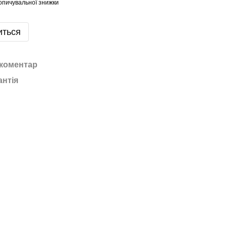
опичувальної знижки
иться
 коментар
антія