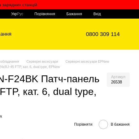
а зарядних станцій
Мій кошик
Порівняння
Укр
Рус
Бажання
Вхід
0800 309 114
вання
 обладнання
Серверні аксесуари
Серверні аксесуари EPNew
xRJ-45 FTP, кат. 6, dual type, EPNew
-F24BK Патч-панель
Артикул
26538
TP, кат. 6, dual type,
к
Порівняти
В бажання