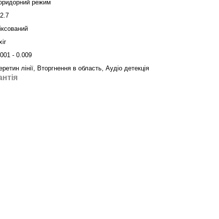
оридорний режим
/2.7
іксований
xir
.001 - 0.009
еретин лінії, Вторгнення в область, Аудіо детекція
антія