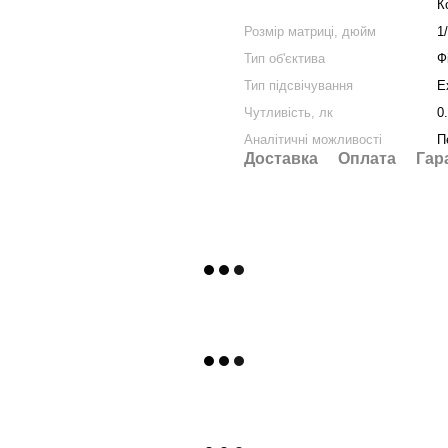
К
Розмір матриці, дюйм
1
Тип об'єктива
Ф
Тип підсвічування
E
Чутливість, лк
0
Аналітичні можливості
П
Доставка
Оплата
Гар