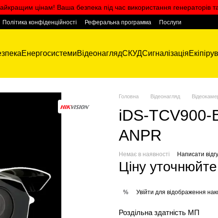
айкращим цінам! Ваша безпека під час використання генераторів т
Політика конфіденційності
Реферальна программа
Послуги
зпека
Енергосистеми
Відеонагляд
СКУД
Сигналізація
Екіпіру
Головна
Відеонагляд
Відеокаме
iDS-TCV900-B
ANPR
Немає в наявності
Написати відгу
Ціну уточнюйте
Увійти
для відображення нак
%
Роздільна здатність МП