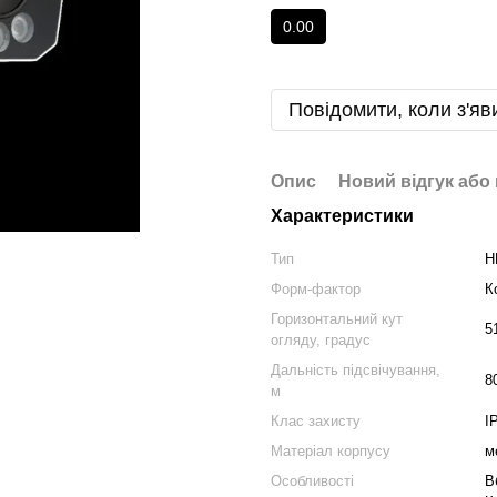
0.00
Повідомити, коли з'яв
Опис
Новий відгук або
Характеристики
Тип
H
Форм-фактор
К
Горизонтальний кут
5
огляду, градус
Дальність підсвічування,
8
м
Клас захисту
I
Матеріал корпусу
м
Особливості
В