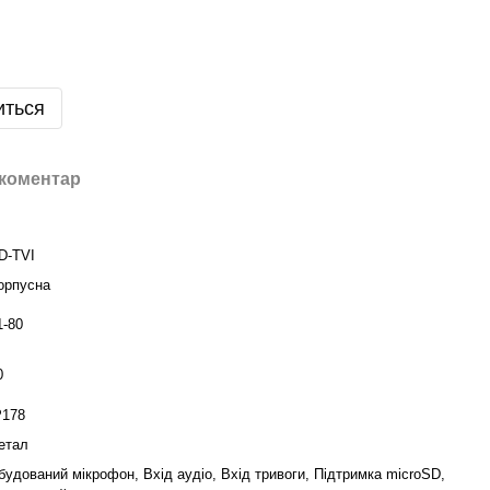
иться
 коментар
D-TVI
орпусна
1-80
0
P178
етал
будований мікрофон, Вхід аудіо, Вхід тривоги, Підтримка microSD,