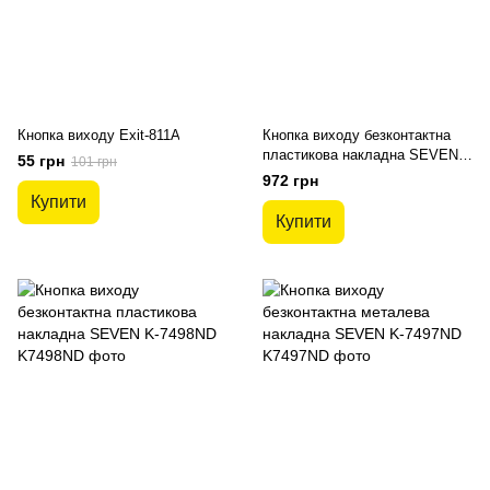
Кнопка виходу Exit-811A
Кнопка виходу безконтактна
пластикова накладна SEVEN
55 грн
101 грн
K-7491
972 грн
Купити
Купити