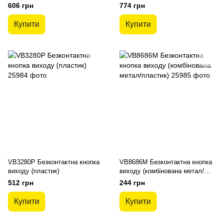
606 грн
774 грн
Купити
Купити
VB3280P Безконтактна кнопка
VB8686M Безконтактна кнопка
виходу (пластик)
виходу (комбінована метал/
пластик)
512 грн
244 грн
Купити
Купити