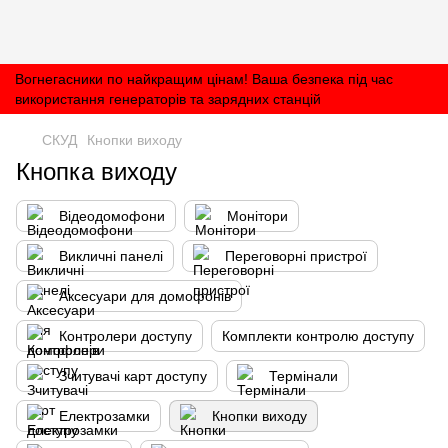
Вогнегасники по найкращим цінам! Ваша безпека під час
використання генераторів та зарядних станцій
СКУД
Кнопки виходу
Кнопка виходу
Відеодомофони
Монітори
Викличні панелі
Переговорні пристрої
Аксесуари для домофонів
Контролери доступу
Комплекти контролю доступу
Зчитувачі карт доступу
Термінали
Електрозамки
Кнопки виходу