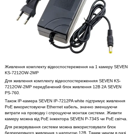
Живлення комплекту відеоспостереження на 1 камеру SEVEN
KS-7212OW-2MP
Для живлення комплекту відеоспостереженняя SEVEN KS-
7212OW-2MP передбачений блок живлення 12В 2А
SEVEN
PS-760
.
Також IP-камера SEVEN IP-7212PA white підтримує живлення
PoE використовуючи Ethernet кабель, значно зменшуючи
витрати на проводку і спрощуючи монтаж системи. Живити
камеру можна від PoE інжектора SEVEN P-734S чи PoE світча.
Для резервування системи можна використовувати блок
безперервного живлення з напругою 12В. Таким чином в разі