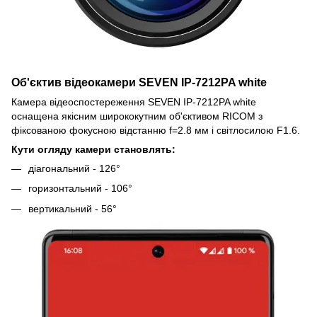
Об'єктив відеокамери SEVEN IP-7212PA white
Камера відеоспостереження SEVEN IP-7212PA white
оснащена якісним ширококутним об'єктивом RICOM з
фіксованою фокусною відстанню f=2.8 мм і світлосилою F1.6.
Кути огляду камери становлять:
діагональний - 126°
горизонтальний - 106°
вертикальний - 56°