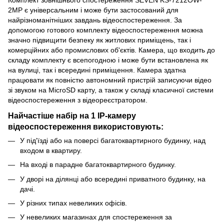
2MP є універсальним і може бути застосований для
найрізноманітніших завдань відеоспостереження. За
допомогою готового комплекту відеоспостереження можна
значно підвищити безпеку як житлових приміщень, так і
комерційних або промислових об'єктів. Камера, що входить до
складу комплекту є всепогодною і може бути встановлена як
на вулиці, так і всередині приміщення. Камера здатна
працювати як повністю автономний пристрій записуючи відео
зі звуком на MicroSD карту, а також у складі класичної системи
відеоспостереження з відеореєстратором.
Найчастіше набір на 1 IP-камеру
відеоспостереження використовують:
У під'їзді або на поверсі багатоквартирного будинку, над
входом в квартиру.
На вході в парадне багатоквартирного будинку.
У дворі на ділянці або всередині приватного будинку, на
дачі.
У різних типах невеликих офісів.
У невеликих магазинах для спостереження за