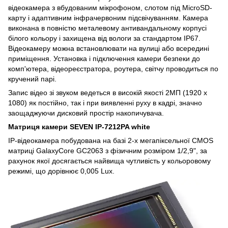
відеокамера з вбудованим мікрофоном, слотом під MicroSD-
карту і адаптивним інфрачервоним підсвічуванням. Камера
виконана в повністю металевому антивандальному корпусі
білого кольору і захищена від вологи за стандартом IP67.
Відеокамеру можна встановлювати на вулиці або всередині
приміщення. Установка і підключення камери безпеки до
комп'ютера, відеореєстратора, роутера, світчу проводиться по
кручений парі.
Запис відео зі звуком ведеться в високій якості 2МП (1920 x
1080) як постійно, так і при виявленні руху в кадрі, значно
заощаджуючи дисковий простір накопичувача.
Матриця камери SEVEN IP-7212PA white
IP-відеокамера побудована на базі 2-х мегапіксельної CMOS
матриці GalaxyCore GC2063 з фізичним розміром 1/2,9", за
рахунок якої досягається найвища чутливість у кольоровому
режимі, що дорівнює 0,005 Lux.