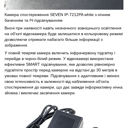
Камера спостереження SEVEN IP-7212PA white з нічним
баченням та ІЧ підсвічуванням
Вночі при наявності навіть незначного зовнішнього освітлення
на об'єкті відеокамера буде залишатися в кольоровому режимі
дозволяючи отримати набагато більше інформації з
зображення.
У повній темряві камера включить інфрачервону підсвітку і
перейде в чорно-білий режим. У відеокамері використане
ефективне SMART підсвічування, яке дозволяє рівномірно
підсвітити простір перед камерою на відстані до 30 метрів в
умовах повної темряви. Підсвічування є адаптивним і змінює
свою інтенсивність в залежності від наближення об'єкта
спостереження до камери, що дає завжди інформативну нічна
зйомка і виключає засвічення камери.