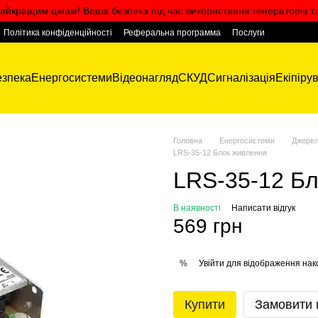
айкращим цінам! Ваша безпека під час використання генераторів т
Політика конфіденційності
Реферальна программа
Послуги
зпека
Енергосистеми
Відеонагляд
СКУД
Сигналізація
Екіпіру
Головна
Енергосистеми
Джерел
LRS-35-12 Блок живлення
LRS-35-12 Бл
В наявності
Написати відгук
569 грн
Увійти
для відображення нак
%
Купити
Замовити