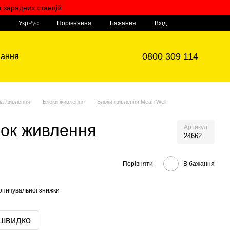
а зарядних станцій
Мій кошик
Порівняння
Укр
Рус
Бажання
Вхід
0800 309 114
вання
а живлення
Блоки живлення
Блоки живлення Mean Well
ок живлення
Артикул
24662
Порівняти
В бажання
опичувальної знижки
 швидко