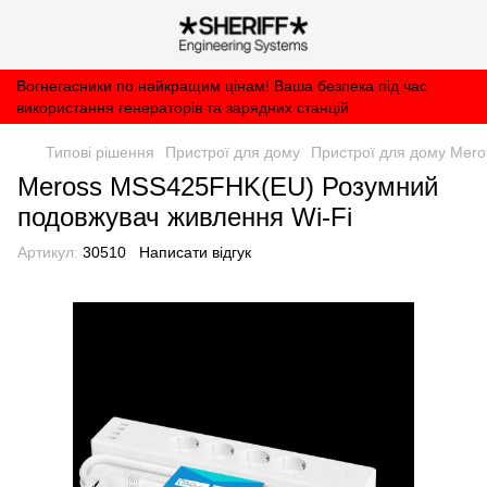
Вогнегасники по найкращим цінам! Ваша безпека під час
використання генераторів та зарядних станцій
Типові рішення
Пристрої для дому
Пристрої для дому Mero
Meross MSS425FHK(EU) Розумний
подовжувач живлення Wi-Fi
Артикул:
30510
Написати відгук