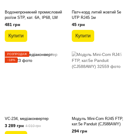
Водонепроникний промисловий
Патч-корд литий жовтий 5е
роз'єм STP, кат. 6А, IP68, LW
UTP RJ45 1м
481 грн
45 грн
Купити
Купити
РОЗПРОДАЖ
−18%
VC-234, медіаконвертер
Модуль Mini-Com RJ45 FTP,
кат.5е Panduit (CJ588AWY)
3 289 грн
4 010 грн
294 грн