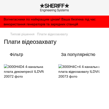
Вогнегасники по найкращим цінам! Ваша безпека під час
використання генераторів та зарядних станцій
Типові рішення
Плати відеозахвату
Плати відеозахвату
Фільтр
За популярністю