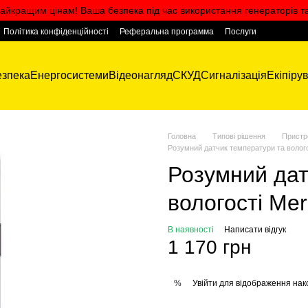
айкращим цінам! Ваша безпека під час використання генераторів т
Політика конфіденційності
Реферальна программа
Послуги
зпека
Енергосистеми
Відеонагляд
СКУД
Сигналізація
Екіпіру
Головна
Типові рішення
Пристр
Розумний датчик температури та воло
Розумний дат
вологості M
В наявності
Написати відгук
1 170 грн
Увійти
для відображення нак
%