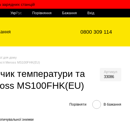
а зарядних станцій
Мій кошик
Порівняння
Укр
Рус
Бажання
Вхід
0800 309 114
вання
ої для дому
гості Meross MS100FHK(EU)
чик температури та
Артикул
33086
eross MS100FHK(EU)
Порівняти
В бажання
опичувальної знижки