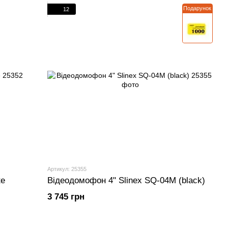
Подарунок
12
Артикул: 25355
te
Відеодомофон 4" Slinex SQ-04M (black)
3 745 грн