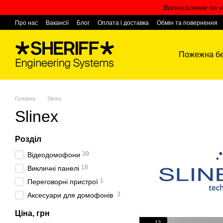
Перейти к основному контенту
Вогнегасники по н
Про нас
Вакансії
Блог
Оплата і доставка
Обмін та повернення
Контактна інформація
Пожежна бе
Головна
Slinex
Slinex
Розділ
39
Відеодомофони
18
Викличні панелі
1
Переговорні пристрої
3
Аксесуари для домофонів
Ціна, грн
12