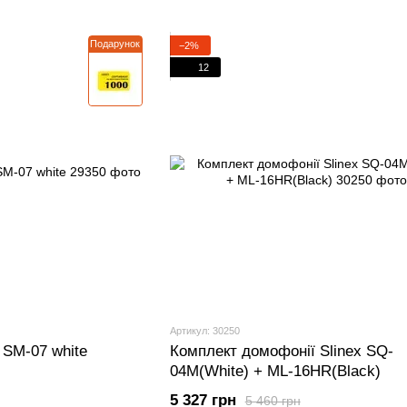
Подарунок
−2%
12
Артикул: 30250
 SM-07 white
Комплект домофонії Slinex SQ-
04M(White) + ML-16НR(Black)
5 327 грн
5 460 грн