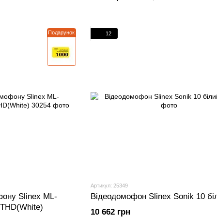
Подарунок
12
Артикул: 25349
ону Slinex ML-
Відеодомофон Slinex Sonik 10 бі
THD(White)
10 662 грн