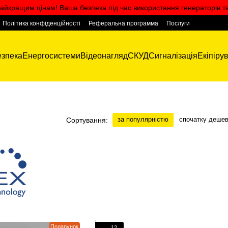
айкращим цінам! Ваша безпека під час використання генераторів т
Політика конфіденційності
Реферальна программа
Послуги
зпека
Енергосистеми
Відеонагляд
СКУД
Сигналізація
Екіпіру
за популярністю
спочатку деше
Сортування:
Подарунок
12