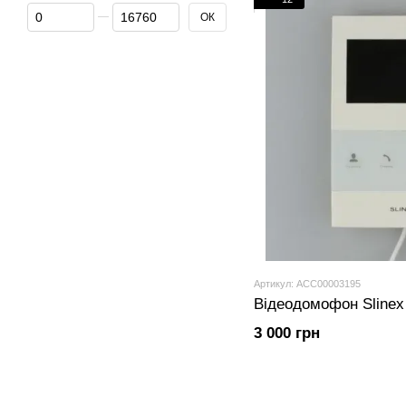
От Ціна, грн
До Ціна, грн
ОК
Артикул: ACC00003195
Відеодомофон Slinex
3 000 грн