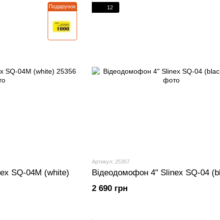
Подарунок
12
Артикул: 25357
ex SQ-04M (white)
Відеодомофон 4" Slinex SQ-04 (b
2 690 грн