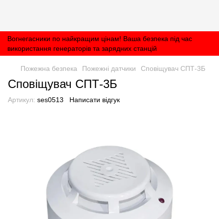
Вогнегасники по найкращим цінам! Ваша безпека під час
використання генераторів та зарядних станцій
Пожежна безпека
Пожежні датчики
Сповіщувач СПТ-3Б
Сповіщувач СПТ-3Б
Артикул:
ses0513
Написати відгук