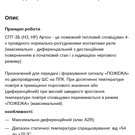
Опис
Принцип роботи
СПТ-3Б (НЗ, НР) Артон - це пожежний тепловий сповіщувач 4-
х провідного нормально-роз'єднаними контактами реле
(максимально - диференціальний з дистанційним
поверненням в початковий стан і з індикацією чергового
режиму).
Призначений для передачі і формування сигналу «ПОЖЕЖА»
по двопровідному ШС на ППК. При досягненні температури
повітря в приміщенні порогового значення або
(диференційний) при високій швидкості зростання
температури повітря сповіщувач перемикається в режим
«ПОЖЕЖА» (максимальний).
особливості:
Максимально-диференційний (клас А2R);
Діапазон статичної температури спрацьовування: від +54
до +70 ºC;