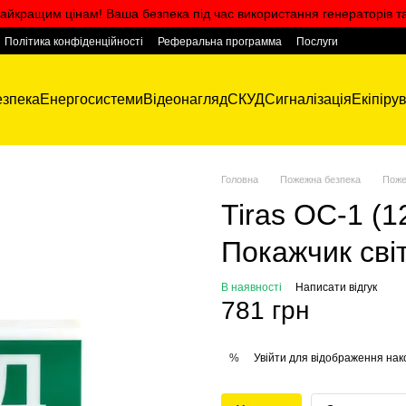
айкращим цінам! Ваша безпека під час використання генераторів т
Політика конфіденційності
Реферальна программа
Послуги
зпека
Енергосистеми
Відеонагляд
СКУД
Сигналізація
Екіпіру
Головна
Пожежна безпека
Поже
Tiras ОС-1 (1
Покажчик сві
В наявності
Написати відгук
781 грн
Увійти
для відображення нак
%