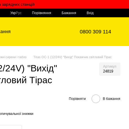
а зарядних станцій
Мій кошик
Порівняння
Укр
Рус
Бажання
Вхід
0800 309 114
вання
жні сирени і табло
Tiras ОС-1 (12/24V) "Вихід" Покажчик світловий Тірас
2/24V) "Вихід"
Артикул
24819
тловий Тірас
Порівняти
В бажання
опичувальної знижки