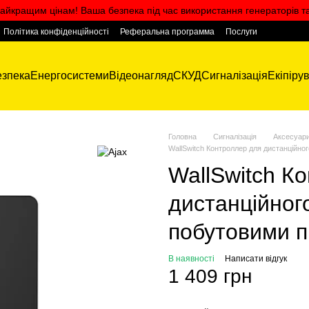
айкращим цінам! Ваша безпека під час використання генераторів т
Політика конфіденційності
Реферальна программа
Послуги
зпека
Енергосистеми
Відеонагляд
СКУД
Сигналізація
Екіпіру
Головна
Сигналізація
Аксесуари
WallSwitch Контроллер для дистанційн
WallSwitch К
дистанційног
побутовими 
В наявності
Написати відгук
1 409 грн