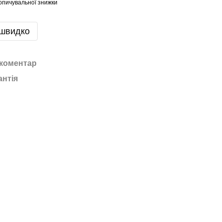
опичувальної знижки
 швидко
 коментар
антія