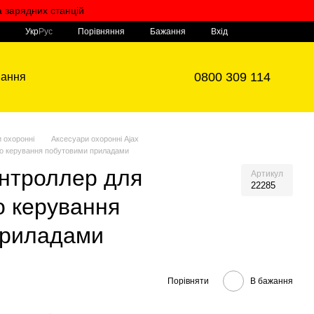
а зарядних станцій
Мій кошик
Порівняння
Укр
Рус
Бажання
Вхід
0800 309 114
вання
 охоронні
Аксесуари охоронні Ajax
ого керування побутовими приладами
онтроллер для
Артикул
22285
о керування
приладами
Порівняти
В бажання