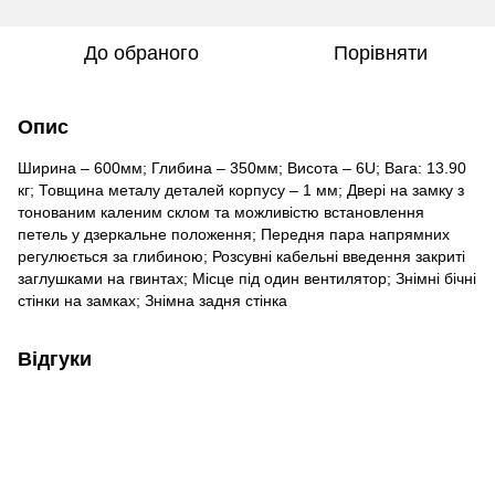
До обраного
Порівняти
Опис
Ширина – 600мм; Глибина – 350мм; Висота – 6U; Вага: 13.90
кг; Товщина металу деталей корпусу – 1 мм; Двері на замку з
тонованим каленим склом та можливістю встановлення
петель у дзеркальне положення; Передня пара напрямних
регулюється за глибиною; Розсувні кабельні введення закриті
заглушками на гвинтах; Місце під один вентилятор; Знімні бічні
стінки на замках; Знімна задня стінка
Відгуки