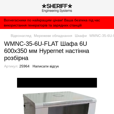
Вогнегасники по найкращим цінам! Ваша безпека під час
використання генераторів та зарядних станцій
Відеонагляд
Мережеве обладнання
Шкафи
WMNC-35-6U-F
WMNC-35-6U-FLAT Шафа 6U
600x350 мм Hypernet настінна
розбірна
Артикул:
25964
Написати відгук