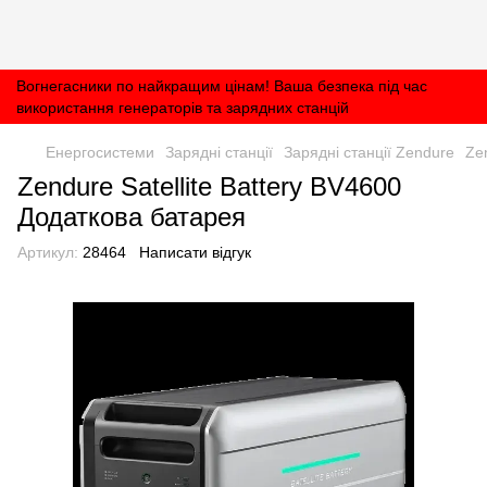
Вогнегасники по найкращим цінам! Ваша безпека під час
використання генераторів та зарядних станцій
Енергосистеми
Зарядні станції
Зарядні станції Zendure
Ze
Zendure Satellite Battery BV4600
Додаткова батарея
Артикул:
28464
Написати відгук