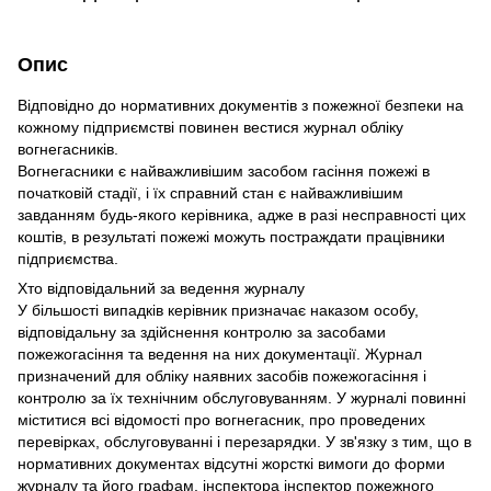
Опис
Відповідно до нормативних документів з пожежної безпеки на
кожному підприємстві повинен вестися журнал обліку
вогнегасників.
Вогнегасники є найважливішим засобом гасіння пожежі в
початковій стадії, і їх справний стан є найважливішим
завданням будь-якого керівника, адже в разі несправності цих
коштів, в результаті пожежі можуть постраждати працівники
підприємства.
Хто відповідальний за ведення журналу
У більшості випадків керівник призначає наказом особу,
відповідальну за здійснення контролю за засобами
пожежогасіння та ведення на них документації. Журнал
призначений для обліку наявних засобів пожежогасіння і
контролю за їх технічним обслуговуванням. У журналі повинні
міститися всі відомості про вогнегасник, про проведених
перевірках, обслуговуванні і перезарядки. У зв'язку з тим, що в
нормативних документах відсутні жорсткі вимоги до форми
журналу та його графам, інспектора інспектор пожежного