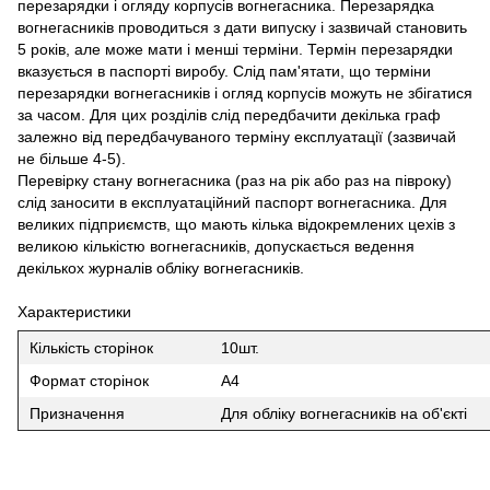
перезарядки і огляду корпусів вогнегасника. Перезарядка
вогнегасників проводиться з дати випуску і зазвичай становить
5 років, але може мати і менші терміни. Термін перезарядки
вказується в паспорті виробу. Слід пам'ятати, що терміни
перезарядки вогнегасників і огляд корпусів можуть не збігатися
за часом. Для цих розділів слід передбачити декілька граф
залежно від передбачуваного терміну експлуатації (зазвичай
не більше 4-5).
Перевірку стану вогнегасника (раз на рік або раз на півроку)
слід заносити в експлуатаційний паспорт вогнегасника. Для
великих підприємств, що мають кілька відокремлених цехів з
великою кількістю вогнегасників, допускається ведення
декількох журналів обліку вогнегасників.
Характеристики
Кількість сторінок
10шт.
Формат сторінок
А4
Призначення
Для обліку вогнегасників на об'єкті