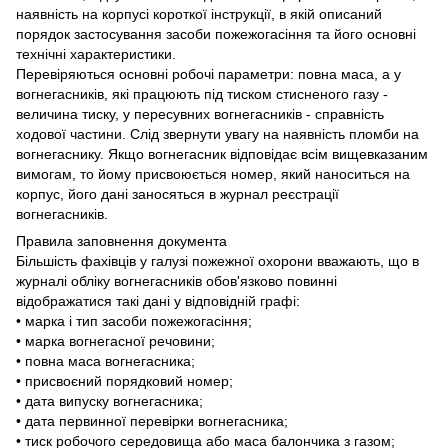
наявність на корпусі короткої інструкції, в якій описаний
порядок застосування засоби пожежогасіння та його основні
технічні характеристики.
Перевіряються основні робочі параметри: повна маса, а у
вогнегасників, які працюють під тиском стисненого газу -
величина тиску, у пересувних вогнегасників - справність
ходової частини. Слід звернути увагу на наявність пломби на
вогнегаснику. Якщо вогнегасник відповідає всім вищевказаним
вимогам, то йому присвоюється номер, який наноситься на
корпус, його дані заносяться в журнал реєстрації
вогнегасників.
Правила заповнення документа
Більшість фахівців у галузі пожежної охорони вважають, що в
журналі обліку вогнегасників обов'язково повинні
відображатися такі дані у відповідній графі:
• марка і тип засоби пожежогасіння;
• марка вогнегасної речовини;
• повна маса вогнегасника;
• присвоєний порядковий номер;
• дата випуску вогнегасника;
• дата первинної перевірки вогнегасника;
• тиск робочого середовища або маса балончика з газом;