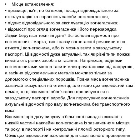
• Місце встановлення;
• прізвище, ім'я, по батькові, посада відповідального за
експлуатацію та справність засоби пожежогасіння;
• підпис відповідального за експлуатацію вогнегасника;
• відомості про огляд вогнегасника і його перезарядки.
Звідки беруться технічні дані? Всі основні відомості про
вогнегасник - марка, тип і назву вогнегасної речовини є на
етикетці вогнегасника, або їх можна взяти в заводському
паспорті. Ці відомості дуже актуальні, так як різні типи пожеж
вимагають різних засобів їх гасіння. Наприклад, водними
вогнегасниками можна гасити електроустановки під напругою,
а гасіння рідкоземельних металів можливо тільки за
допомогою спеціальних порошків. Повна маса вогнегасника
зазвичай вказується на етикетці, але якщо цих відомостей там
немає, то ці відомості обов'язково прописуються в
заводському паспорті виробу. Для пересувних вогнегасників
актуальні відомості про вагу вогнегасника без транспортного
візка.
Відомості про дату випуску в більшості випадків вказані в
нижній частині наклейки вогнегасника із зазначенням місяця
та року, в паспорті і на контрольній пломбі роторного типу.
Облік цих відомостей важливий для своєчасного проведення