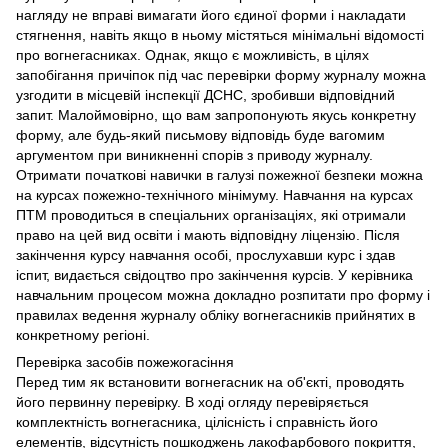
нагляду не вправі вимагати його єдиної форми і накладати
стягнення, навіть якщо в ньому містяться мінімальні відомості
про вогнегасниках. Однак, якщо є можливість, в цілях
запобігання причіпок під час перевірки форму журналу можна
узгодити в місцевій інспекції ДСНС, зробивши відповідний
запит. Малоймовірно, що вам запропонують якусь конкретну
форму, але будь-який письмову відповідь буде вагомим
аргументом при виникненні спорів з приводу журналу.
Отримати початкові навички в галузі пожежної безпеки можна
на курсах пожежно-технічного мінімуму. Навчання на курсах
ПТМ проводиться в спеціальних організаціях, які отримали
право на цей вид освіти і мають відповідну ліцензію. Після
закінчення курсу навчання особі, прослухавши курс і здав
іспит, видається свідоцтво про закінчення курсів. У керівника
навчальним процесом можна докладно розпитати про форму і
правилах ведення журналу обліку вогнегасників прийнятих в
конкретному регіоні.
Перевірка засобів пожежогасіння
Перед тим як встановити вогнегасник на об'єкті, проводять
його первинну перевірку. В ході огляду перевіряється
комплектність вогнегасника, цілісність і справність його
елементів, відсутність пошкоджень лакофарбового покриття,