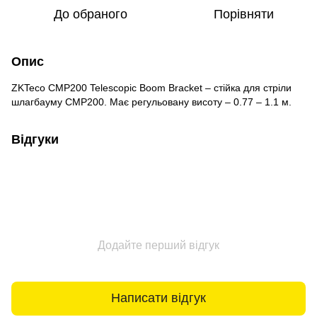
До обраного
Порівняти
Опис
ZKTeco CMP200 Telescopic Boom Bracket – стійка для стріли
шлагбауму CMP200. Має регульовану висоту – 0.77 – 1.1 м.
Відгуки
Додайте перший відгук
Написати відгук