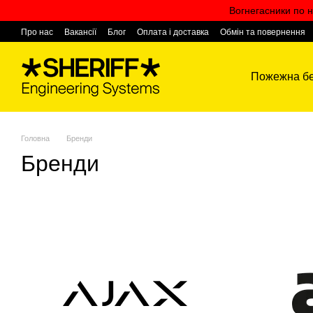
Перейти к основному контенту
Вогнегасники по н
Про нас
Вакансії
Блог
Оплата і доставка
Обмін та повернення
Контактна інформація
Пожежна бе
Головна
Бренди
Бренди