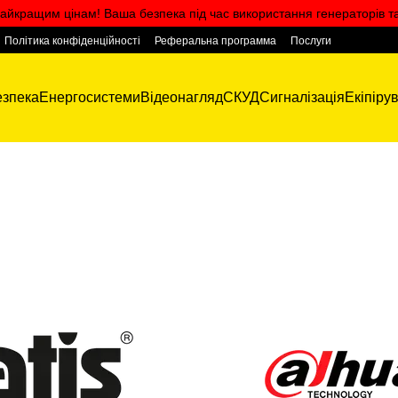
айкращим цінам! Ваша безпека під час використання генераторів т
Політика конфіденційності
Реферальна программа
Послуги
зпека
Енергосистеми
Відеонагляд
СКУД
Сигналізація
Екіпіру