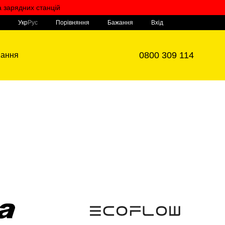
а зарядних станцій
Мій кошик
Порівняння
Укр
Рус
Бажання
Вхід
0800 309 114
вання