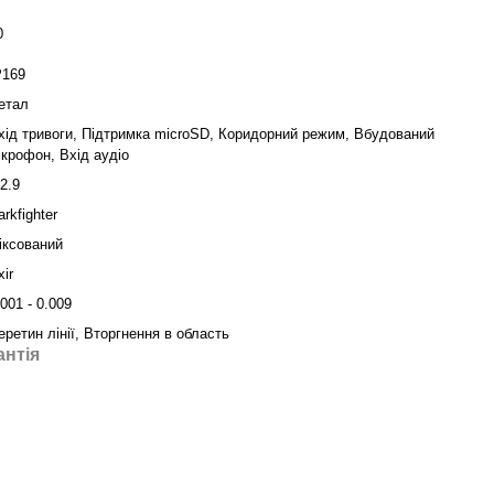
0
P169
етал
хід тривоги, Підтримка microSD, Коридорний режим, Вбудований
ікрофон, Вхід аудіо
/2.9
arkfighter
іксований
xir
.001 - 0.009
еретин лінії, Вторгнення в область
антія