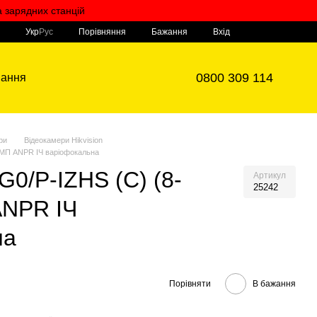
а зарядних станцій
Мій кошик
Порівняння
Укр
Рус
Бажання
Вхід
0800 309 114
вання
ри
Відеокамери Hikvision
 МП ANPR ІЧ варіофокальна
0/P-IZHS (C) (8-
Артикул
25242
ANPR ІЧ
на
Порівняти
В бажання