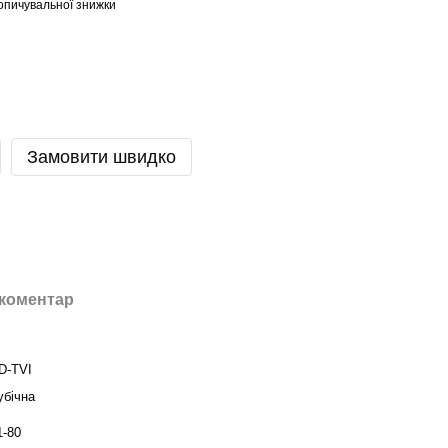
опичувальної знижки
Замовити швидко
 коментар
D-TVI
убічна
1-80