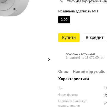
Увійти
для відображення нак
%
Роздільна здатність МП
2.00
Купити
В кредит
ПОКУПКА ЧАСТИНАМИ
3 платежі по 13 072.00 грн
Опис
Новий відгук або
Характеристики
Тип
H
Форм-фактор
К
Горизонтальний кут
5
огляду, градус