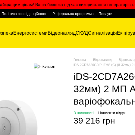
айкращим цінам! Ваша безпека під час використання генераторів т
Політика конфіденційності
Реферальна программа
Послуги
зпека
Енергосистеми
Відеонагляд
СКУД
Сигналізація
Екіпіру
Головна
Відеонагляд
Відеокаме
iDS-2CD7A26G0/P-IZHS (C) (8-32мм) 2
iDS-2CD7A26G
32мм) 2 МП 
варіофокаль
В наявності
Написати відгук
39 216 грн