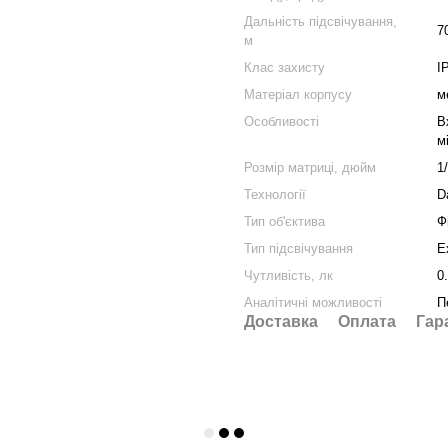
Дальність підсвічування,
7
м
Клас захисту
I
Матеріал корпусу
м
Особливості
В
м
Розмір матриці, дюйм
1
Технології
D
Тип об'єктива
Ф
Тип підсвічування
E
Чутливість, лк
0
Аналітичні можливості
П
Доставка
Оплата
Гар