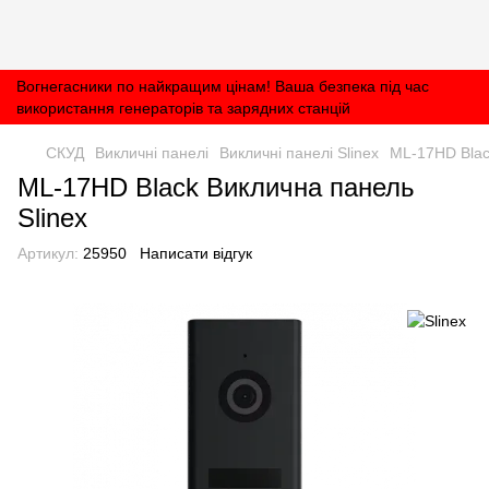
Вогнегасники по найкращим цінам! Ваша безпека під час
використання генераторів та зарядних станцій
СКУД
Викличні панелі
Викличні панелі Slinex
ML-17HD Blac
ML-17HD Black Виклична панель
Slinex
Артикул:
25950
Написати відгук