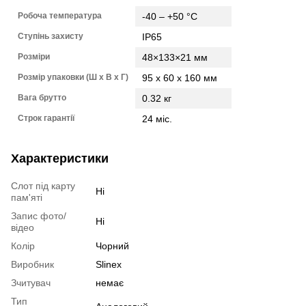
Робоча температура
-40 – +50 °С
Ступінь захисту
IP65
Розміри
48×133×21 мм
Розмір упаковки (Ш х В х Г)
95 x 60 x 160 мм
Вага брутто
0.32 кг
Строк гарантії
24 міс.
Характеристики
Слот під карту
Ні
пам'яті
Запис фото/
Ні
відео
Колір
Чорний
Виробник
Slinex
Зчитувач
немає
Тип