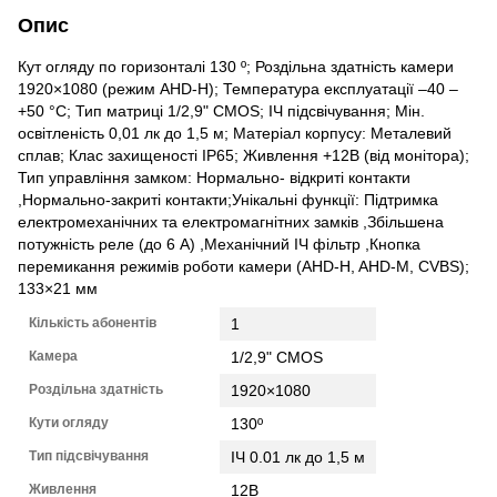
Опис
Кут огляду по горизонталі 130 º; Роздільна здатність камери
1920×1080 (режим AHD-H); Температура експлуатації –40 –
+50 °С; Тип матриці 1/2,9" CMOS; ІЧ підсвічування; Мін.
освітленість 0,01 лк до 1,5 м; Матеріал корпусу: Металевий
сплав; Клас захищеності IP65; Живлення +12В (від монітора);
Тип управління замком: Нормально- відкриті контакти
,Нормально-закриті контакти;Унікальні функції: Підтримка
електромеханічних та електромагнітних замків ,Збільшена
потужність реле (до 6 А) ,Механічний ІЧ фільтр ,Кнопка
перемикання режимів роботи камери (AHD-H, AHD-M, CVBS);
133×21 мм
Кількість абонентів
1
Камера
1/2,9" CMOS
Роздільна здатність
1920×1080
Кути огляду
130º
Тип підсвічування
ІЧ 0.01 лк до 1,5 м
Живлення
12В