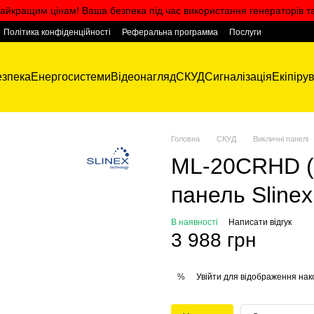
айкращим цінам! Ваша безпека під час використання генераторів т
Політика конфіденційності
Реферальна программа
Послуги
зпека
Енергосистеми
Відеонагляд
СКУД
Сигналізація
Екіпіру
Головна
СКУД
Викличні панелі
ML-20CRHD (b
панель Slinex
В наявності
Написати відгук
3 988 грн
Увійти
для відображення нак
%