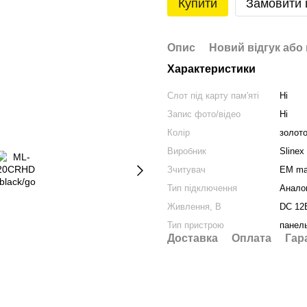
Купити
Замовити
Опис
Новий відгук або
Характеристики
Слот під карту пам'яті
Ні
Запис фото/відео
Ні
Колір
золот
Виробник
Slinex
Зчитувач
EM ma
Тип підключення
Анало
Живлення, В
DC 12
Тип пристрою
панел
Доставка
Оплата
Гар