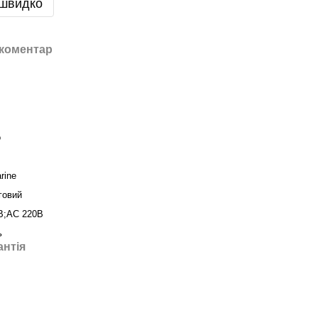
 швидко
 коментар
о
rine
говий
В;AC 220В
ь
антія