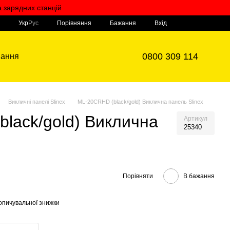
а зарядних станцій
Мій кошик
Порівняння
Укр
Рус
Бажання
Вхід
0800 309 114
вання
Викличні панелі Slinex
ML-20CRHD (black/gold) Виклична панель Slinex
lack/gold) Виклична
Артикул
25340
Порівняти
В бажання
опичувальної знижки