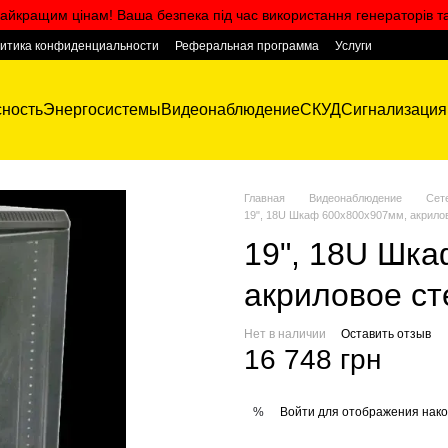
айкращим цінам! Ваша безпека під час використання генераторів т
итика конфиденциальности
Реферальная программа
Услуги
ность
Энергосистемы
Видеонаблюдение
СКУД
Сигнализация
Главная
Видеонаблюдение
Сет
19", 18U Шкаф 600х800х907мм, акрилов
19", 18U Шк
акриловое ст
Нет в наличии
Оставить отзыв
16 748 грн
Войти
для отображения нако
%