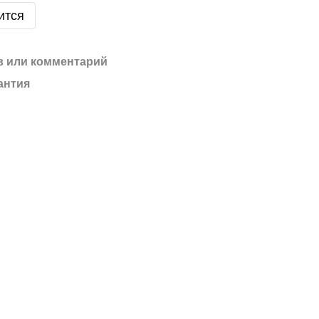
ится
 или комментарий
антия