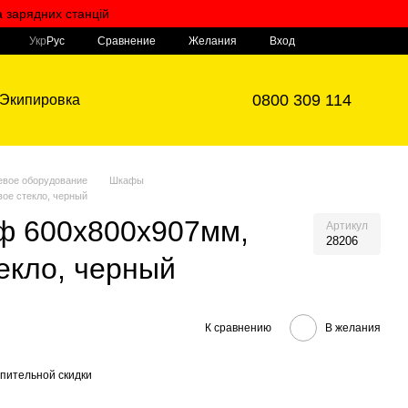
а зарядних станцій
Мой заказ
Сравнение
Укр
Рус
Желания
Вход
0800 309 114
Экипировка
евое оборудование
Шкафы
ое стекло, черный
аф 600х800х907мм,
Артикул
28206
екло, черный
К сравнению
В желания
пительной скидки