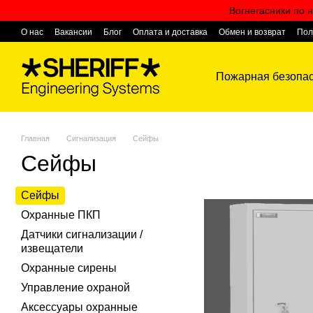
Перейти к основному контенту
Вогнегасники по н
О нас
Вакансии
Блог
Оплата и доставка
Обмен и возврат
Пол
Контактная информация
Пожарная безопас
Главная
Сигнализация
Сейфы
Сейфы
Сейфы
Охранные ПКП
Датчики сигнализации /
извещатели
Охранные сирены
Управление охраной
Аксессуары охранные