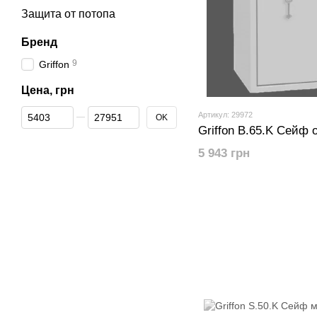
Защита от потопа
Бренд
9
Griffon
Цена, грн
От Цена, грн
До Цена, грн
Артикул: 29972
OK
Griffon B.65.K Сейф
5 943 грн