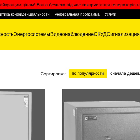
айкращим цінам! Ваша безпека під час використання генераторів т
итика конфиденциальности
Реферальная программа
Услуги
ность
Энергосистемы
Видеонаблюдение
СКУД
Сигнализация
по популярности
сначала дешев
Сортировка: