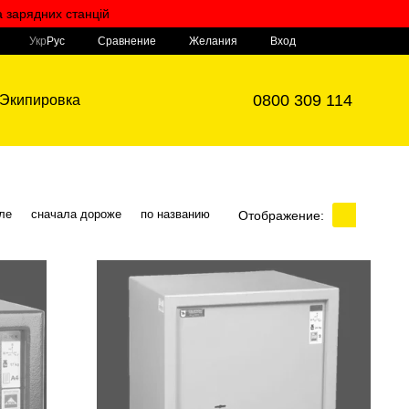
а зарядних станцій
Мой заказ
Сравнение
Укр
Рус
Желания
Вход
0800 309 114
Экипировка
ле
сначала дороже
по названию
Отображение: