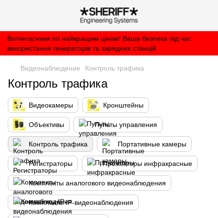
Вогнегасники по найкращим цінам! Ваша безпека під час
використання генераторів та зарядних станцій
Видеонаблюдение
Контроль трафика
Контроль трафика
Видеокамеры
Кронштейны
Объективы
Пульты управления
Контроль трафика
Портативные камеры
Регистраторы
Прожекторы инфракрасные
Комплекты аналогового видеонаблюдения
Комплекты IP-видеонаблюдения