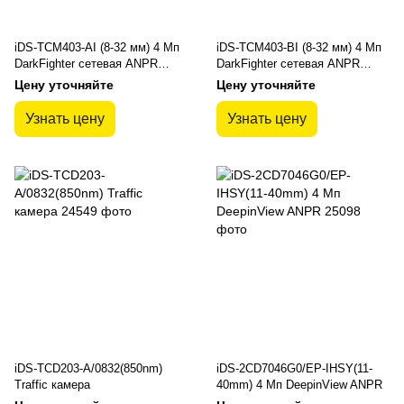
iDS-TCM403-AI (8-32 мм) 4 Мп
iDS-TCM403-BI (8-32 мм) 4 Мп
DarkFighter сетевая ANPR
DarkFighter сетевая ANPR
камера Hikvision
камера Hikvision
Цену уточняйте
Цену уточняйте
Узнать цену
Узнать цену
iDS-TCD203-A/0832(850nm)
iDS-2CD7046G0/EP-IHSY(11-
Traffic камера
40mm) 4 Мп DeepinView ANPR