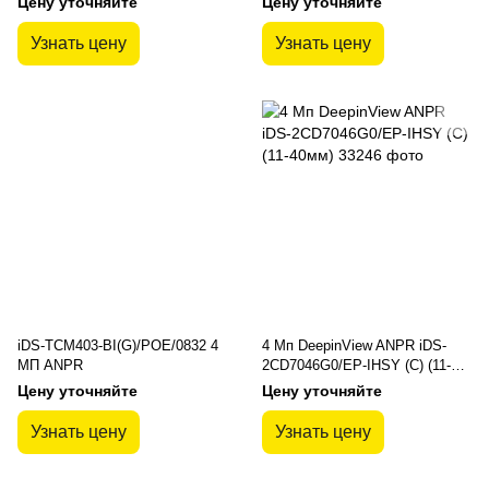
Цену уточняйте
Цену уточняйте
Узнать цену
Узнать цену
iDS-TCM403-BI(G)/POE/0832 4
4 Мп DeepinView ANPR iDS-
МП ANPR
2CD7046G0/EP-IHSY (C) (11-
40мм)
Цену уточняйте
Цену уточняйте
Узнать цену
Узнать цену