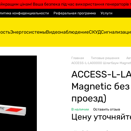
йкращим цінам! Ваша безпека під час використання генераторів 
литика конфиденциальности
Реферальная программа
Услуги
ость
Энергосистемы
Видеонаблюдение
СКУД
Сигнализаци
Главная
Типовые решения
Ав
ACCESS-L-LA00000 Шлагбаум Magneti
ACCESS-L-L
Magnetic без
проезд)
В наличии
Оставить отзыв
Цену уточняйт