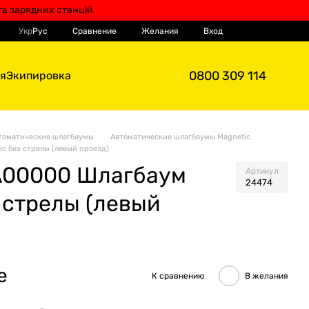
та зарядних станцій
Мой заказ
Сравнение
Укр
Рус
Желания
Вход
0800 309 114
я
Экипировка
томатические шлагбаумы
Автоматические шлагбаумы Magnetic
c без стрелы (левый проезд)
A00000 Шлагбаум
Артикул
24474
 стрелы (левый
е
К сравнению
В желания