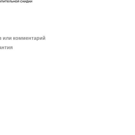
опительной скидки
 или комментарий
антия