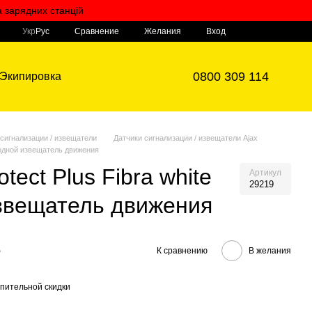
а зарядних станцій
Мой заказ
Сравнение
Укр
Рус
Желания
Вход
0800 309 114
Экипировка
 сигнализации / извещатели
Датчики сигнализации / извещатели Ajax
оводной извещатель движения
tect Plus Fibra white
Артикул
29219
звещатель движения
е
К сравнению
В желания
пительной скидки