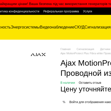
айкращим цінам! Ваша безпека під час використання генераторів т
итика конфиденциальности
Реферальная программа
Услуги
ность
Энергосистемы
Видеонаблюдение
СКУД
Сигнализация
Главная
Сигнализация
Датчики
Ajax MotionProtect Plus Fibra white Пр
Ajax MotionPro
Проводной и
В наличии
Оставить отзыв
Цену уточняйт
Войти
для отображения нако
%