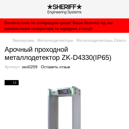
Вогнегасники по найкращим цінам! Ваша безпека під час
використання генераторів та зарядних станцій
Экипировка
Металлодетекторы
Металлодетекторы Zkteco
Арочный проходной
металлодетектор ZK-D4330(IP65)
Артикул:
ses0209
Оставить отзыв
12