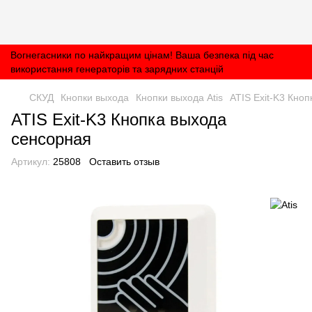
Вогнегасники по найкращим цінам! Ваша безпека під час
використання генераторів та зарядних станцій
СКУД
Кнопки выхода
Кнопки выхода Atis
ATIS Exit-K3 Кно
ATIS Exit-K3 Кнопка выхода
сенсорная
Артикул:
25808
Оставить отзыв