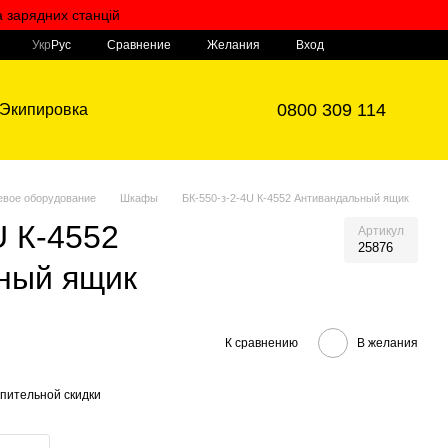
а зарядних станцій
Мой заказ
Сравнение
Укр
Рус
Желания
Вход
0800 309 114
Экипировка
евое оборудование
Шкафы
БК-550-з-2-4U К-4552 Антивандальный ящик
U К-4552
Артикул
25876
ный ящик
К сравнению
В желания
пительной скидки