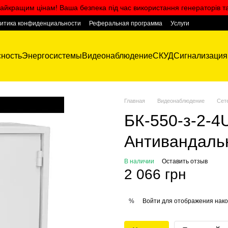
айкращим цінам! Ваша безпека під час використання генераторів т
итика конфиденциальности
Реферальная программа
Услуги
ность
Энергосистемы
Видеонаблюдение
СКУД
Сигнализация
Главная
Видеонаблюдение
Сет
БК-550-з-2-4
Антивандаль
В наличии
Оставить отзыв
2 066 грн
Войти
для отображения нако
%