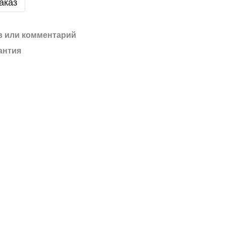
аказ
 или комментарий
антия