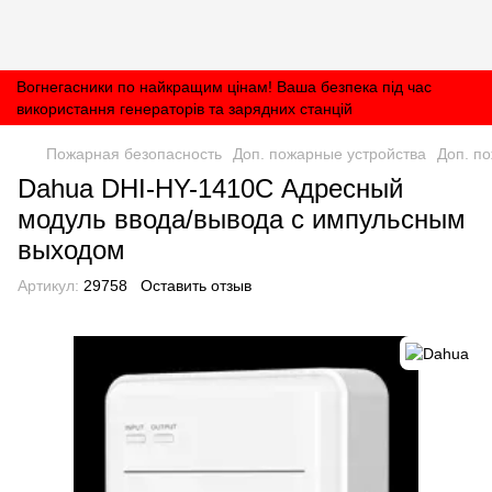
Вогнегасники по найкращим цінам! Ваша безпека під час
використання генераторів та зарядних станцій
Пожарная безопасность
Доп. пожарные устройства
Доп. п
Dahua DHI-HY-1410C Адресный
модуль ввода/вывода с импульсным
выходом
Артикул:
29758
Оставить отзыв