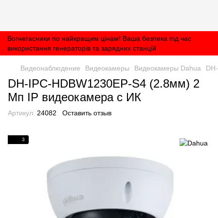
Вогнегасники по найкращим цінам! Ваша безпека під час
використання генераторів та зарядних станцій
Видеонаблюдение
Видеокамеры
Видеокамеры Dahua
DH-
DH-IPC-HDBW1230EP-S4 (2.8мм) 2
Мп IP видеокамера с ИК
Артикул:
24082
Оставить отзыв
3