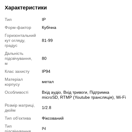
Характеристики
Тип
IP
Форм-фактор
Кубічна
Горизонтальний
кут огляду,
81-99
градус
Дальність
підсвічування,
80
м
Клас захисту
IP94
Матеріал
метал
корпусу
Особливості
Вхід аудіо, Вхід тривоги, Підтримка
microSD, RTMP (Youtube трансляція), Wi-Fi
Розмір матриці,
1/2.8
дюйм
Тип об'єктива
Фіксований
Тип
ІЧ
підсвічування