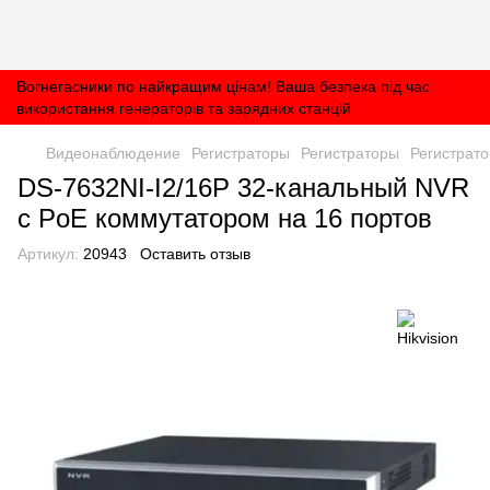
Вогнегасники по найкращим цінам! Ваша безпека під час
використання генераторів та зарядних станцій
Видеонаблюдение
Регистраторы
Регистраторы
Регистрато
DS-7632NI-I2/16P 32-канальный NVR
c PoE коммутатором на 16 портов
Артикул:
20943
Оставить отзыв