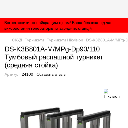
Вогнегасники по найкращим цінам! Ваша безпека під час
використання генераторів та зарядних станцій
СКУД
Турникети
Турникети Hikvision
DS-K3B801A-M/MPg-Dp
DS-K3B801A-M/MPg-Dp90/110
Тумбовый распашной турникет
(cредняя стойка)
Артикул:
24100
Оставить отзыв