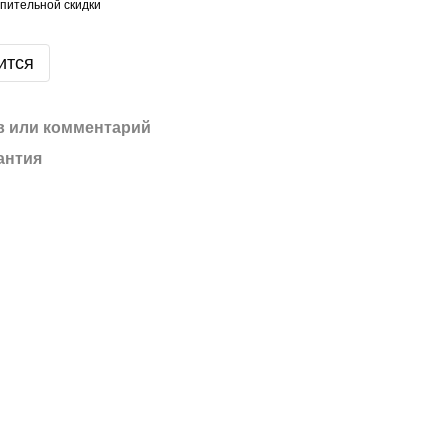
пительной скидки
ится
 или комментарий
антия