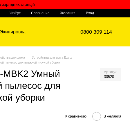
а зарядних станцій
Мой заказ
Сравнение
Укр
Рус
Желания
Вход
0800 309 114
Экипировка
ройства для дома
Устройства для дома Ezviz
й пылесос для влажной и сухой уборки
1-MBK2 Умный
Артикул
30520
й пылесос для
хой уборки
К сравнению
В желания