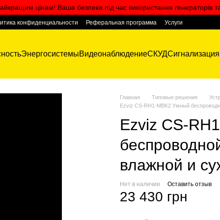
айкращим цінам! Ваша безпека під час використання генераторів т
итика конфиденциальности
Реферальная программа
Услуги
ность
Энергосистемы
Видеонаблюдение
СКУД
Сигнализация
Главная
Типовые решения
Уст
Ezviz CS-RH1-MBK2 Умный беспроводно
Ezviz CS-RH
беспроводно
влажной и су
Нет в наличии
Оставить отзыв
23 430 грн