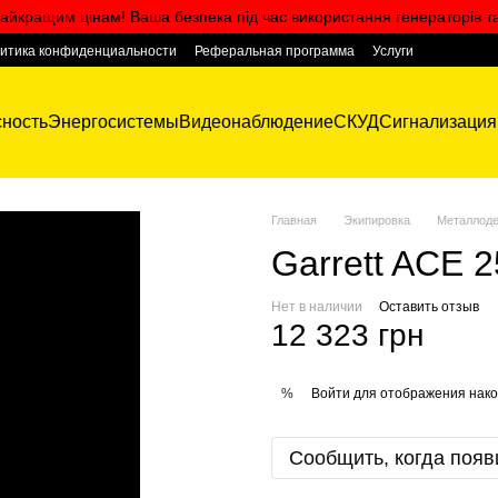
айкращим цінам! Ваша безпека під час використання генераторів т
итика конфиденциальности
Реферальная программа
Услуги
ность
Энергосистемы
Видеонаблюдение
СКУД
Сигнализация
Главная
Экипировка
Металлоде
Garrett ACE 
Нет в наличии
Оставить отзыв
12 323 грн
Войти
для отображения нако
%
Сообщить, когда появ