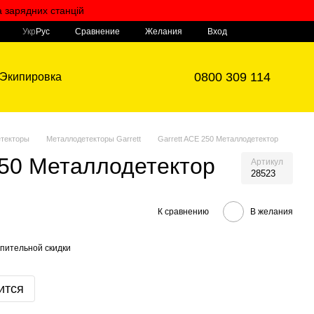
а зарядних станцій
Мой заказ
Сравнение
Укр
Рус
Желания
Вход
0800 309 114
Экипировка
текторы
Металлодетекторы Garrett
Garrett ACE 250 Металлодетектор
250 Металлодетектор
Артикул
28523
К сравнению
В желания
пительной скидки
ится