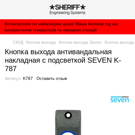
Вогнегасники по найкращим цінам! Ваша безпека під час
використання генераторів та зарядних станцій
СКУД
Кнопки выхода
Кнопки выхода Seven
Кнопка выхода
Кнопка выхода антивандальная
накладная с подсветкой SEVEN K-
787
Артикул:
K787
Оставить отзыв