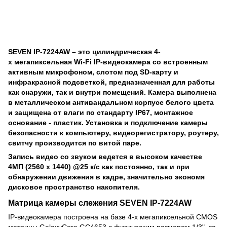
SEVEN IP-7224AW – это цилиндрическая 4-
х мегапиксельная Wi-Fi IP-видеокамера со встроенным
активным микрофоном, слотом под SD-карту и
инфракрасной подсветкой, предназначенная для работы
как снаружи, так и внутри помещений. Камера выполнена
в металлическом антивандальном корпусе белого цвета
и защищена от влаги по стандарту IP67, монтажное
основание - пластик. Установка и подключение камеры
безопасности к компьютеру, видеорегистратору, роутеру,
свитчу производится по витой паре.
Запись видео со звуком ведется в высоком качестве
4МП (2560 x 1440) @25 к/с как постоянно, так и при
обнаружении движения в кадре, значительно экономя
дисковое пространство накопителя.
Матрица камеры слежения SEVEN IP-7224AW
IP-видеокамера построена на базе 4-х мегапиксельной CMOS
матрицы GalaxyCore GC4653 с физическим размером 1/3", за