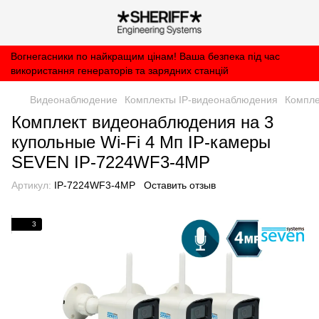
×
Subscribe to our
notifications!
To enable permission prompts, click
ESC
on the notification icon
Вогнегасники по найкращим цінам! Ваша безпека під час
використання генераторів та зарядних станцій
Видеонаблюдение
Комплекты IP-видеонаблюдения
Компле
Комплект видеонаблюдения на 3
купольные Wi-Fi 4 Мп IP-камеры
SEVEN IP-7224WF3-4MP
Артикул:
IP-7224WF3-4MP
Оставить отзыв
3